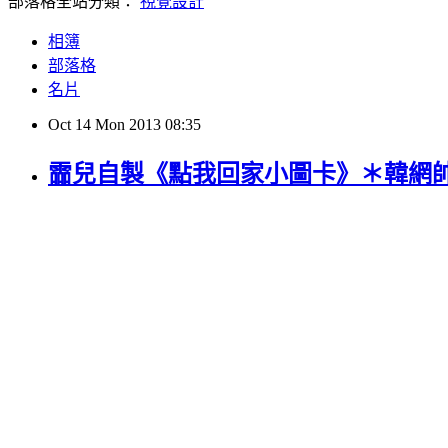
部落格全站分類：
視覺設計
相簿
部落格
名片
Oct
14
Mon
2013
08:35
霝兒自製《點我回家小圖卡》＊韓網帥哥