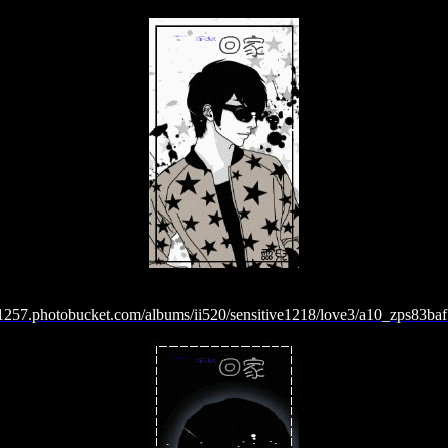
/i1257.photobucket.com/albums/ii520/sensitive1218/love3/a10_zps83baf