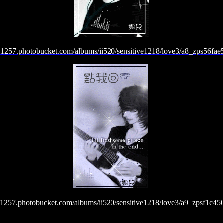
//i1257.photobucket.com/albums/ii520/sensitive1218/love3/a8_zps56fae5
/i1257.photobucket.com/albums/ii520/sensitive1218/love3/a9_zpsf1c45