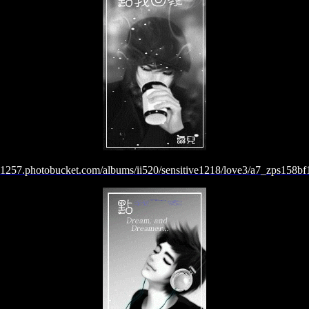
/i1257.photobucket.com/albums/ii520/sensitive1218/love3/a7_zps158bf