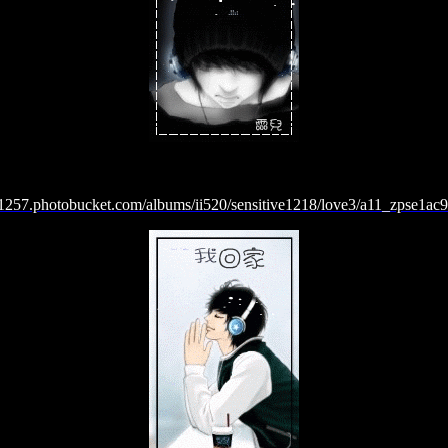
/i1257.photobucket.com/albums/ii520/sensitive1218/love3/a11_zpse1ac9