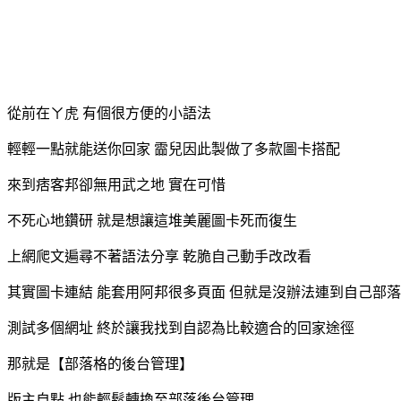
從前在ㄚ虎 有個很方便的小語法
輕輕一點就能送你回家 霝兒因此製做了多款圖卡搭配
來到痞客邦卻無用武之地 實在可惜
不死心地鑽研 就是想讓這堆美麗圖卡死而復生
上網爬文遍尋不著語法分享 乾脆自己動手改改看
其實圖卡連結 能套用阿邦很多頁面 但就是沒辦法連到自己部
測試多個網址 終於讓我找到自認為比較適合的回家途徑
那就是【部落格的後台管理】
版主自點 也能輕鬆轉換至部落後台管理