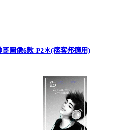
圖像6款-P2＊(痞客邦適用)